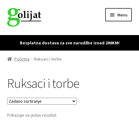
Skip
Skip
Menu
to
to
navigation
content
Početna
Besplatna dostava za sve narudžbe iznad 200KM!
Accessories
Početna
Ruksaci i torbe
Cart
Ruksaci i torbe
Checkout
Dostava i povrat proizvoda
Prikazuje se jedan rezultat
My account
Sample Page