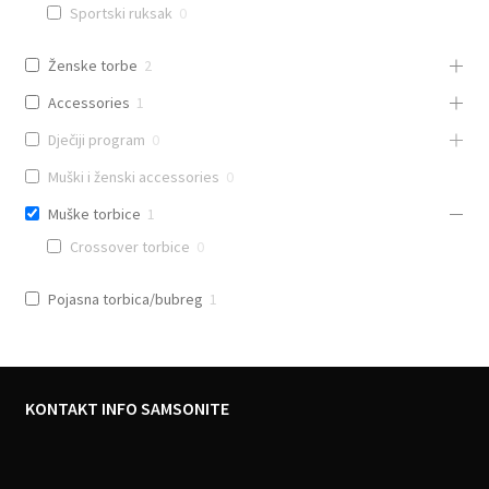
Sportski ruksak
0
Ženske torbe
2
Accessories
1
Dječiji program
0
Muški i ženski accessories
0
Muške torbice
1
Crossover torbice
0
Pojasna torbica/bubreg
1
KONTAKT INFO SAMSONITE