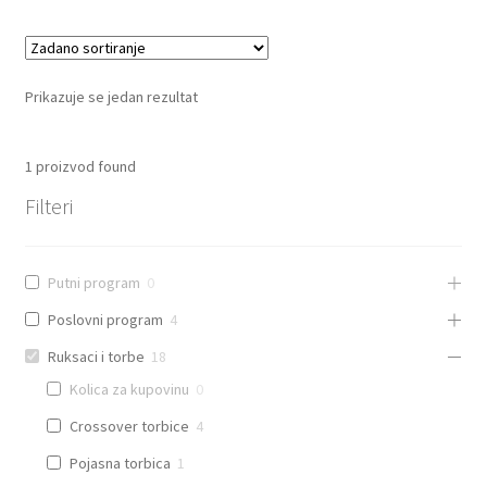
Prikazuje se jedan rezultat
1
proizvod found
Filteri
Putni program
0
Poslovni program
4
Ruksaci i torbe
18
Kolica za kupovinu
0
Crossover torbice
4
Pojasna torbica
1