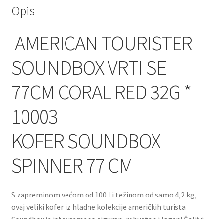
Opis
AMERICAN TOURISTER
SOUNDBOX VRTI SE
77CM CORAL RED 32G *
10003
KOFER
SOUNDBOX
SPINNER 77 CM
S zapreminom većom od 100 l i težinom od samo 4,2 kg,
ovaj veliki kofer iz hladne kolekcije američkih turista