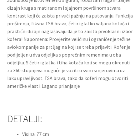
Soundbox je istovremeno siguran, robustan i lagan!
Šaljivi
dizajn kruga s matiranom i sjajnom površinom stvara
kontrast koji će zaista privući pažnju na putovanju.
Funkcija
proširenja, fiksna TSA brava, četiri glatko valjana kotača i
praktični dizajn naglašavaju da je to zaista prvoklasni izbor
kofera!
Napomena: Provjerite veličinu i ograničenje težine
aviokompanije za prtljag na koji se treba prijaviti.
Kofer je
podijeljen u dva odjeljka s poprečnim remenima u oba
odjeljka.
S četiri glatka i tiha kotača koji se mogu okrenuti
za 360 stupnjeva moguće je voziti u svim smjerovima uz
laku upravljivost.
TSA brava, tako da koferi mogu otvoriti
američke vlasti.
Lagano prianjanje
DETALJI:
Visina: 77 cm