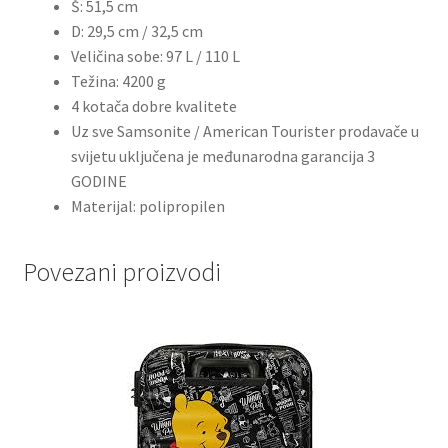
Š: 51,5 cm
D: 29,5 cm / 32,5 cm
Veličina sobe: 97 L / 110 L
Težina: 4200 g
4 kotača dobre kvalitete
Uz sve Samsonite / American Tourister prodavače u
svijetu uključena je međunarodna garancija 3
GODINE
Materijal: polipropilen
Povezani proizvodi