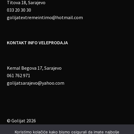
Titova 18, Sarajevo
033 20 30 30
golijatextremeintimo@hotmail.com
KONTAKT INFO VELEPRODAJA
Kemal Begova 17, Sarajevo
061 762 971
golijatsarajevo@yahoo.com
© Golijat 2026
Zaštita privatnosti podataka
.
Koristimo kolačiće kako bismo osigurali da imate najbolje