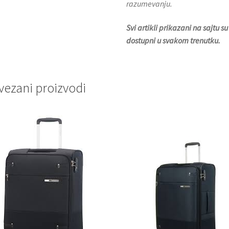
razumevanju.
Svi artikli prikazani na sajtu
dostupni u svakom trenutku.
vezani proizvodi