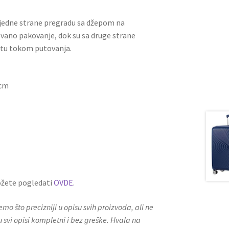
 jedne strane pregradu sa džepom na
zovano pakovanje, dok su sa druge strane
estu tokom putovanja.
0cm
žete pogledati
OVDE
.
o što precizniji u opisu svih proizvoda, ali ne
vi opisi kompletni i bez greške. Hvala na