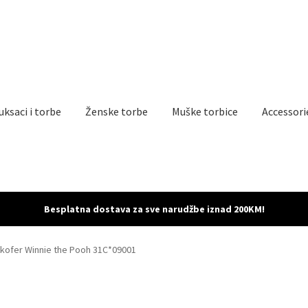
uksaci i torbe
Ženske torbe
Muške torbice
Accessori
 povrat proizvoda
My account
Sample Page
Shop
Besplatna dostava za sve narudžbe iznad 200KM!
 kofer Winnie the Pooh 31C*09001