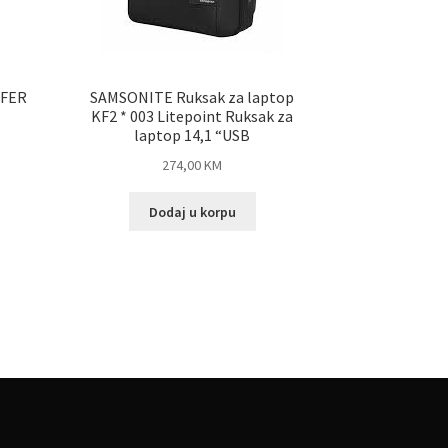
OFER
SAMSONITE Ruksak za laptop
KF2 * 003 Litepoint Ruksak za
laptop 14,1 “USB
274,00
KM
Dodaj u korpu