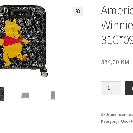
Americ
Winnie
31C*0
334,00
KM
American
Tourister
kofer
Winnie
the
SKU:
american-tou
Kategorija:
Uncat
Pooh
31C*09001