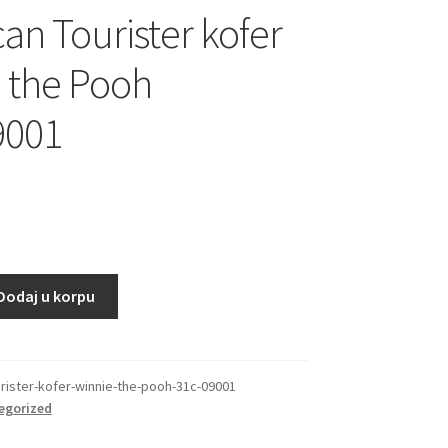
an Tourister kofer
 the Pooh
9001
Dodaj u korpu
rister-kofer-winnie-the-pooh-31c-09001
egorized