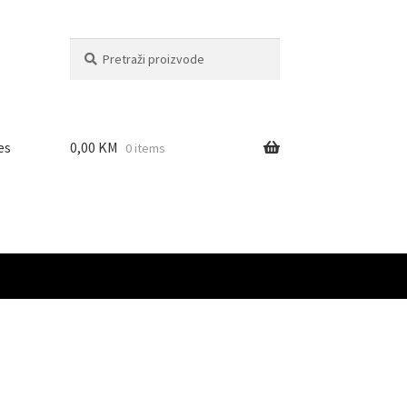
Pretraži:
Pretraži
es
0,00
KM
0 items