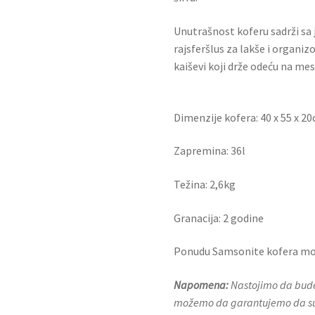
Unutrašnost koferu sadrži sa
rajsferšlus za lakše i organi
kaiševi koji drže odeću na m
Dimenzije kofera: 40 x 55 x 2
Zapremina: 36l
Težina: 2,6kg
Granacija: 2 godine
Ponudu Samsonite kofera mo
Napomena:
Nastojimo da budem
možemo da garantujemo da su s