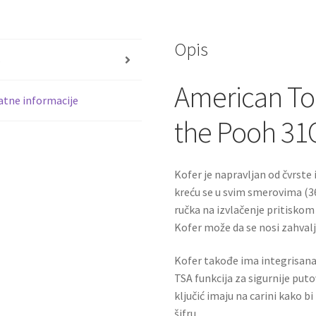
količina
Opis
s
American Tou
tne informacije
the Pooh 31
Kofer je napravljan od čvrste i
kreću se u svim smerovima (36
ručka na izvlačenje pritisko
Kofer može da se nosi zahvalju
Kofer takođe ima integrisana 
TSA funkcija za sigurnije puto
ključić imaju na carini kako b
šifru.