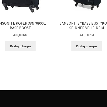
MSONITE KOFER 38N*09002
SAMSONITE “BASE BUST”K
BASE BOOST
SPINNER VELIČINE M
402,00
KM
445,00
KM
Dodaj u korpu
Dodaj u korpu