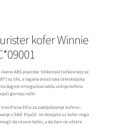
rister kofer Winnie
C*09001
 livene ABS plastike. Silikonski točkovi koji se
0°) su tihi, a lagana dvostruka teleskopska
m na dugme omogućava lakšu vožnju kofera.
jući gornjoj ručki.
trocifrena šifra za zaključavanje kofera i
vanje u SAD. Ključić ne dobijate uz kofer nego
i mogli da otvore kofer, a da Vam ne oštete