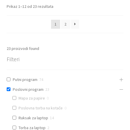
Prikaz 1–12 od 23 rezultata
1
2
23
proizvodi found
Filteri
Putni program
74
Poslovni program
23
Mapa za papire
0
Poslovna torba na kotače
0
Ruksak za laptop
14
Torba za laptop
2