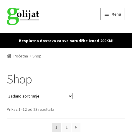
Skip
Skip
Menu
to
to
navigation
content
Početna
Besplatna dostava za sve narudžbe iznad 200KM!
Accessories
Početna
Shop
Cart
Shop
Checkout
Dostava i povrat proizvoda
Prikaz 1–12 od 23 rezultata
My account
Sample Page
1
2