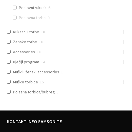
Poslovni ruksak
6
Poslovna torba
0
Ruksaci i torbe
18
Ženske torbe
10
Accessories
16
Dječiji program
14
Muški i ženski accessories
1
Muške torbice
15
Pojasna torbica/bubreg
5
KONTAKT INFO SAMSONITE