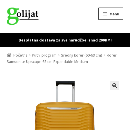
Skip
Skip
Menu
to
to
navigation
content
Početna
Besplatna dostava za sve narudžbe iznad 200KM!
Accessories
Početna
Putni program
Srednji kofer (60-69 cm)
Kofer
Samsonite Upscape 68 cm Expandable Medium
Cart
Checkout
Dostava i povrat proizvoda
My account
Sample Page