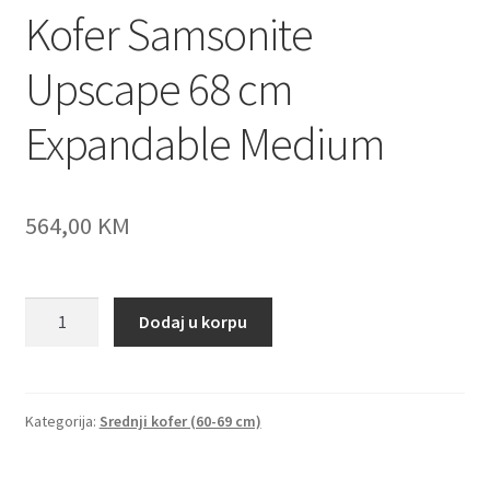
Kofer Samsonite
Upscape 68 cm
Expandable Medium
564,00
KM
Kofer
Dodaj u korpu
Samsonite
Upscape
68
cm
Kategorija:
Srednji kofer (60-69 cm)
Expandable
Medium