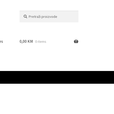
Pretraži:
Pretraži
es
0,00
KM
0 items