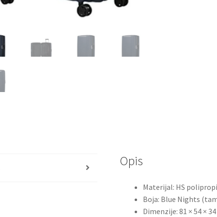
Opis
s
Materijal: HS polipropi
Boja: Blue Nights (ta
Dimenzije: 81 × 54 × 3