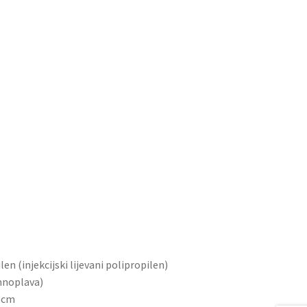
len (injekcijski lijevani polipropilen)
mnoplava)
4 cm