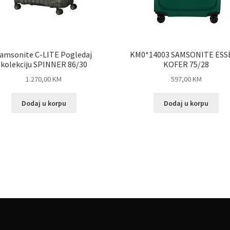
amsonite C-LITE Pogledaj
KM0*14003 SAMSONITE ESS
kolekciju SPINNER 86/30
KOFER 75/28
1.270,00
KM
597,00
KM
Dodaj u korpu
Dodaj u korpu