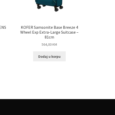
ENS
KOFER Samsonite Base Breeze 4
Wheel Exp Extra-Large Suitcase –
81cm
564,00
KM
Dodaj u korpu