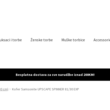
uksaci i torbe
Ženske torbe
Muške torbice
Accessori
 povrat proizvoda
My account
Sample Page
Shop
Besplatna dostava za sve narudžbe iznad 200KM!
80 cm)
Kofer Samsonite UPSCAPE SPINNER 81/30 EXP