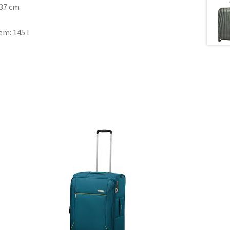
 37 cm
em: 145 l