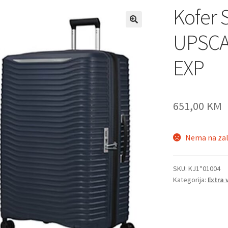
Kofer 
UPSCA
EXP
651,00
KM
Nema na zal
SKU:
KJ1*01004
Kategorija:
Extra 