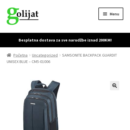
Skip
Skip
Menu
to
to
navigation
content
Početna
Besplatna dostava za sve narudžbe iznad 200KM!
Accessories
Početna
Uncategorized
SAMSONITE BACKPACK GUARDIT
UNISEX BLUE – CM5-01006
Cart
Checkout
Dostava i povrat proizvoda
My account
Sample Page