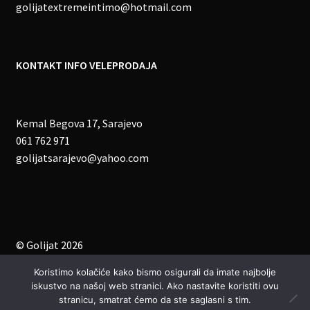
golijatextremeintimo@hotmail.com
KONTAKT INFO VELEPRODAJA
Kemal Begova 17, Sarajevo
061 762 971
golijatsarajevo@yahoo.com
© Golijat 2026
Zaštita privatnosti podataka
.
Koristimo kolačiće kako bismo osigurali da imate najbolje
iskustvo na našoj web stranici. Ako nastavite koristiti ovu
stranicu, smatrat ćemo da ste saglasni s tim.