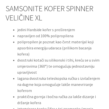
SAMSONITE KOFER SPINNER
VELIČINE XL
jedini Hardside kofer s proširenjem
napravljen od 100% polipropilena
polipropilen je poznat kao čvrst materijal koji
apsorbira energiju udaraca (prilikom bacanja
kofera)
dvostruki kotači su silikonski i tihi, kreću se u svim
smjerovima (360°) te omogućuju jednostavniju
upravljivost
lagana dvostruka teleskopska ručka s izvlačenjem
na dugme koja omogućuje lakše manevriranje
koferom
praktična gornja i bočna ručka za lakše dizanje i
držanje kofera
integrirana tanka šifra s tri znamenke (manja