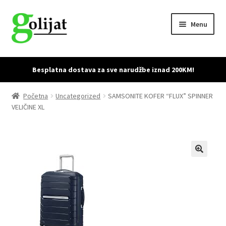
Skip
Skip
Menu
to
to
navigation
content
Početna
Besplatna dostava za sve narudžbe iznad 200KM!
Accessories
Početna
Uncategorized
SAMSONITE KOFER “FLUX” SPINNER
VELIČINE XL
Cart
Checkout
Dostava i povrat proizvoda
My account
Sample Page