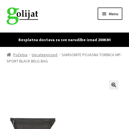
Skip
Skip
Menu
to
to
navigation
content
Početna
Besplatna dostava za sve narudžbe iznad 200KM!
Accessories
Početna
Uncategorized
SAMSONITE POJASNA TORBICA HIP-
SPORT BLACK BELG BAG
Cart
Checkout
Dostava i povrat proizvoda
My account
Sample Page