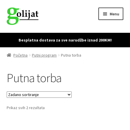
Skip
Skip
Menu
to
to
navigation
content
Početna
Besplatna dostava za sve narudžbe iznad 200KM!
Accessories
Početna
Putni program
Putna torba
Cart
Putna torba
Checkout
Dostava i povrat proizvoda
Prikaz svih 2 rezultata
My account
Sample Page