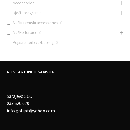
Accessories
0
Dječiji program
0
Muški i ženski accessories
0
Muške torbice
0
Pojasna torbica/bubreg
0
KONTAKT INFO SAMSONITE
Sarajevo SCC
033 520 070
info.golijat@yahoo.com