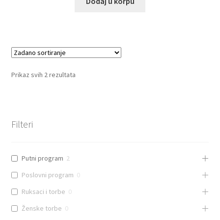
Dodaj u korpu
Prikaz svih 2 rezultata
Filteri
Putni program
2
Poslovni program
0
Ruksaci i torbe
0
Ženske torbe
0