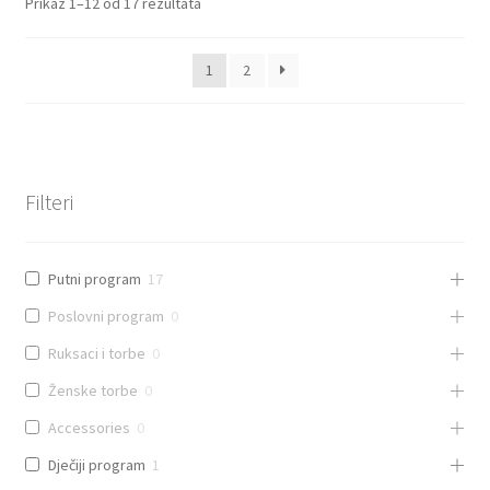
Prikaz 1–12 od 17 rezultata
1
2
Filteri
Putni program
17
Poslovni program
0
Ruksaci i torbe
0
Ženske torbe
0
Accessories
0
Dječiji program
1