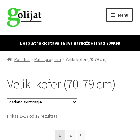
Skip
Skip
Menu
to
to
navigation
content
Početna
Besplatna dostava za sve narudžbe iznad 200KM!
Accessories
Početna
Putni program
Veliki kofer (70-79 cm)
Cart
Veliki kofer (70-79 cm)
Checkout
Dostava i povrat proizvoda
Prikaz 1–12 od 17 rezultata
My account
Sample Page
1
2