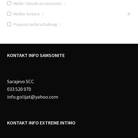
Muški i ženski accessories
0
Muške torbice
0
Pojasna torbica/bubreg
0
KONTAKT INFO SAMSONITE
Sarajevo SCC
033 520 070
info.golijat@yahoo.com
KONTAKT INFO EXTREME INTIMO